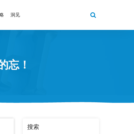
略
洞见
的忘！
搜索