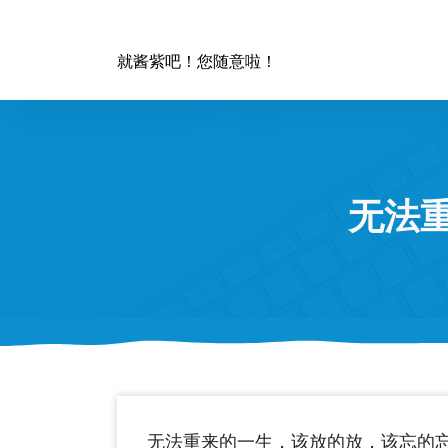
跳
至
正
就酱紫吧！您随意啦！
文
无法
无法重来的一生，该放的放，该忘的