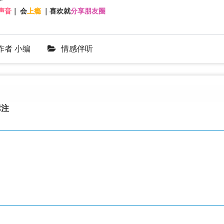
声音
｜ 会
上瘾
｜喜欢就
分享朋友圈
作者
小编
情感伴听
注