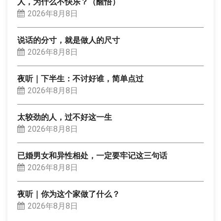
人，为什么不快乐？（醒悟）
2026年8月8日
说话的分寸，就是做人的尺寸
2026年8月8日
夜听｜下半生：不讨好谁，简单点过
2026年8月8日
太较劲的人，过不好这一生
2026年8月8日
已婚男女和异性相处，一定要牢记这三句话
2026年8月8日
夜听｜你为这个家做了什么？
2026年8月8日