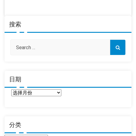
搜索
日期
日
期
分类