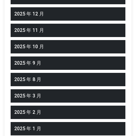
2025 年 12 月
2025 年 11 月
2025 年 10 月
2025 年 9 月
2025 年 8 月
2025 年 3 月
2025 年 2 月
2025 年 1 月