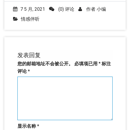
7 5 月, 2021
(0) 评论
作者
小编
情感伴听
发表回复
您的邮箱地址不会被公开。
必填项已用
*
标注
评论
*
显示名称
*