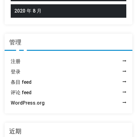
2020 年 8 月
管理
注册
登录
条目 feed
评论 feed
WordPress.org
近期