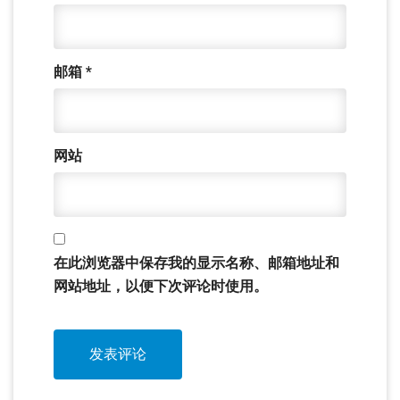
邮箱
*
网站
在此浏览器中保存我的显示名称、邮箱地址和
网站地址，以便下次评论时使用。