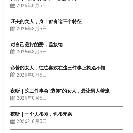
2026年8月5日
旺夫的女人，身上都有这三个特征
2026年8月5日
对自己最好的爱，是接纳
2026年8月5日
命苦的女人，往往喜欢在这三件事上执迷不悟
2026年8月5日
夜听｜这三件事会“装傻”的女人，最让男人着迷
2026年8月5日
夜听｜一个人很累，也很无奈
2026年8月5日