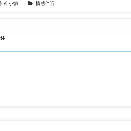
作者
小编
情感伴听
注