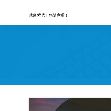
跳
至
正
就酱紫吧！您随意啦！
文