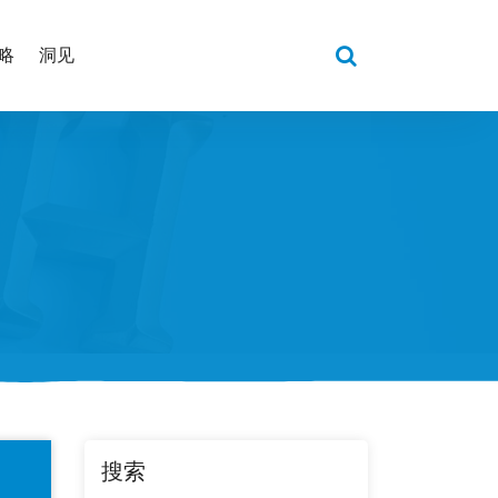
略
洞见
搜索