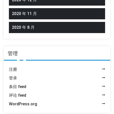
2020 年 11 月
2020 年 8 月
管理
注册
登录
条目 feed
评论 feed
WordPress.org