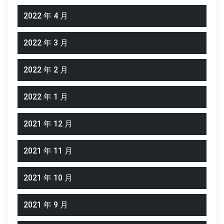
2022 年 4 月
2022 年 3 月
2022 年 2 月
2022 年 1 月
2021 年 12 月
2021 年 11 月
2021 年 10 月
2021 年 9 月