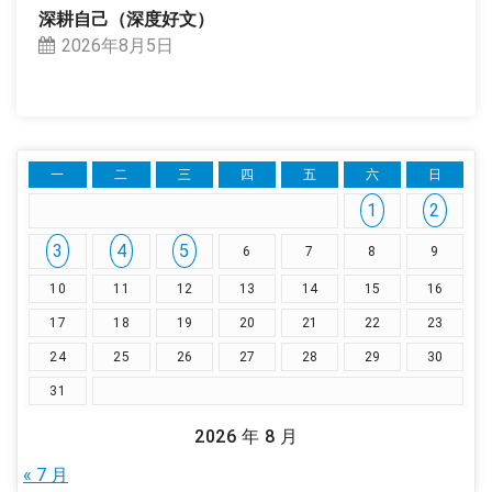
深耕自己（深度好文）
2026年8月5日
一
二
三
四
五
六
日
1
2
3
4
5
6
7
8
9
10
11
12
13
14
15
16
17
18
19
20
21
22
23
24
25
26
27
28
29
30
31
2026 年 8 月
« 7 月