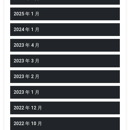
2025 年 1 月
2024 年 1 月
2023 年 4 月
2023 年 3 月
2023 年 2 月
2023 年 1 月
2022 年 12 月
2022 年 10 月