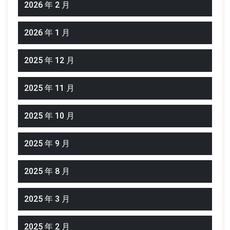
2026 年 2 月
2026 年 1 月
2025 年 12 月
2025 年 11 月
2025 年 10 月
2025 年 9 月
2025 年 8 月
2025 年 3 月
2025 年 2 月