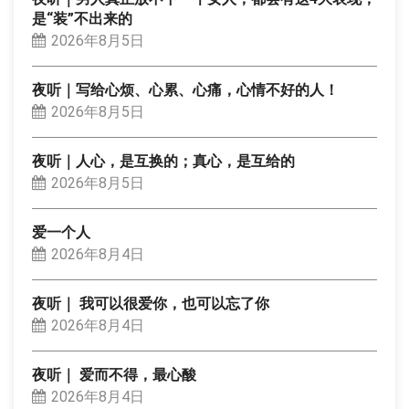
是“装”不出来的
2026年8月5日
夜听｜写给心烦、心累、心痛，心情不好的人！
2026年8月5日
夜听｜人心，是互换的；真心，是互给的
2026年8月5日
爱一个人
2026年8月4日
夜听｜ 我可以很爱你，也可以忘了你
2026年8月4日
夜听｜ 爱而不得，最心酸
2026年8月4日