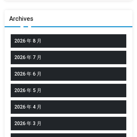
Archives
2026 年 8 月
2026 年 7 月
2026 年 6 月
2026 年 5 月
2026 年 4 月
2026 年 3 月