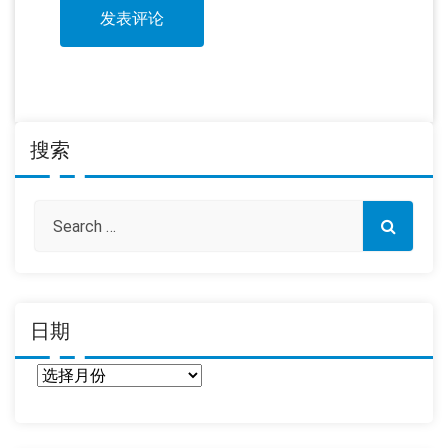
搜索
日期
日
期