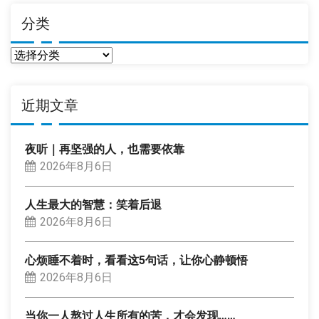
分类
分
类
近期文章
夜听｜再坚强的人，也需要依靠
2026年8月6日
人生最大的智慧：笑着后退
2026年8月6日
心烦睡不着时，看看这5句话，让你心静顿悟
2026年8月6日
当你一人熬过人生所有的苦，才会发现……