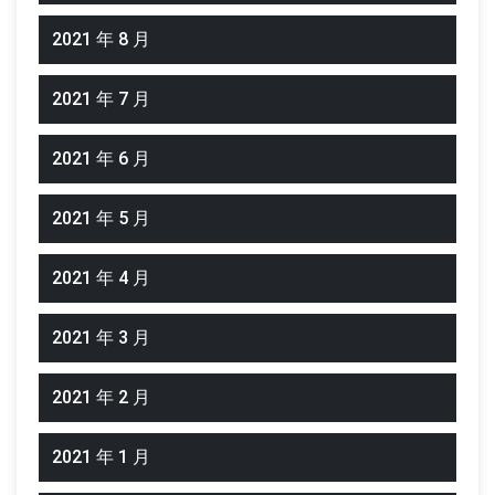
2021 年 8 月
2021 年 7 月
2021 年 6 月
2021 年 5 月
2021 年 4 月
2021 年 3 月
2021 年 2 月
2021 年 1 月