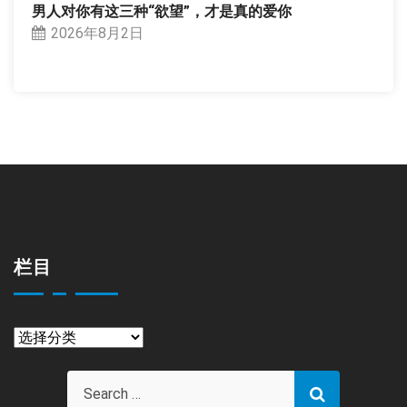
男人对你有这三种“欲望”，才是真的爱你
2026年8月2日
栏目
栏
目