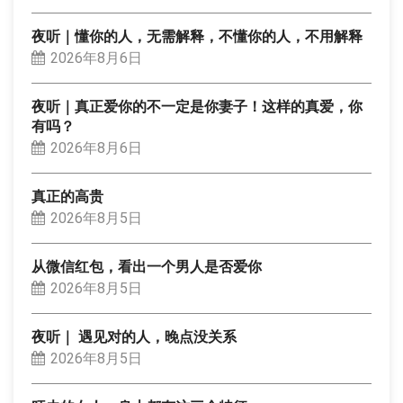
夜听｜懂你的人，无需解释，不懂你的人，不用解释
2026年8月6日
夜听｜真正爱你的不一定是你妻子！这样的真爱，你
有吗？
2026年8月6日
真正的高贵
2026年8月5日
从微信红包，看出一个男人是否爱你
2026年8月5日
夜听｜ 遇见对的人，晚点没关系
2026年8月5日