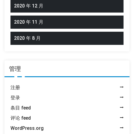
2020 年 12 月
2020 年 11 月
2020 年 8 月
管理
注册
登录
条目 feed
评论 feed
WordPress.org