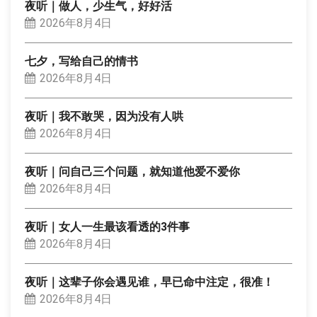
夜听｜做人，少生气，好好活
2026年8月4日
七夕，写给自己的情书
2026年8月4日
夜听｜我不敢哭，因为没有人哄
2026年8月4日
夜听｜问自己三个问题，就知道他爱不爱你
2026年8月4日
夜听｜女人一生最该看透的3件事
2026年8月4日
夜听｜这辈子你会遇见谁，早已命中注定，很准！
2026年8月4日