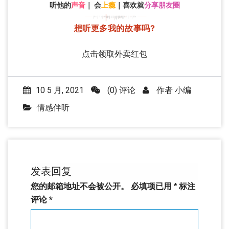
听他的
声音
｜ 会
上瘾
｜喜欢就
分享朋友圈
想听更多我的故事吗?
点击领取外卖红包
10 5 月, 2021
(0) 评论
作者
小编
情感伴听
发表回复
您的邮箱地址不会被公开。
必填项已用
*
标注
评论
*