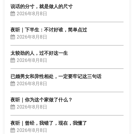
说话的分寸，就是做人的尺寸
2026年8月8日
夜听｜下半生：不讨好谁，简单点过
2026年8月8日
太较劲的人，过不好这一生
2026年8月8日
已婚男女和异性相处，一定要牢记这三句话
2026年8月8日
夜听｜你为这个家做了什么？
2026年8月8日
夜听｜曾经，我错了，现在，我懂了
2026年8月8日