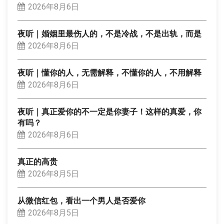
2026年8月6日
夜听｜婚姻里最伤人的，不是冷战，不是出轨，而是
2026年8月6日
夜听｜懂你的人，无需解释，不懂你的人，不用解释
2026年8月6日
夜听｜真正爱你的不一定是你妻子！这样的真爱，你
有吗？
2026年8月6日
真正的高贵
2026年8月5日
从微信红包，看出一个男人是否爱你
2026年8月5日