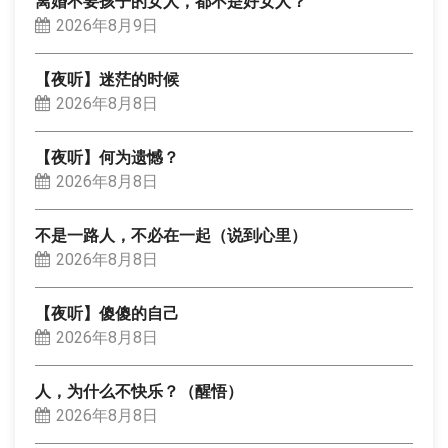
离婚不要孩子的女人，都不是好女人？
2026年8月9日
【夜听】迷茫的时候
2026年8月8日
【夜听】何为遗憾？
2026年8月8日
不是一路人，不必在一起（说到心里）
2026年8月8日
【夜听】傻傻的自己
2026年8月8日
人，为什么不快乐？（醒悟）
2026年8月8日