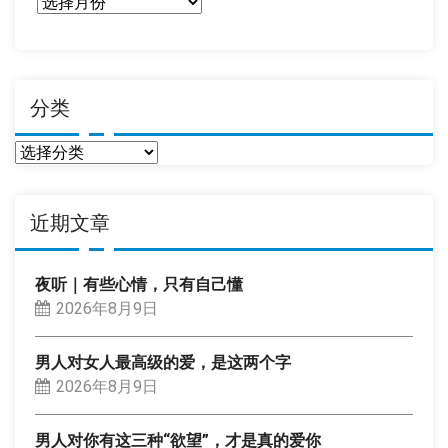
日
期
分类
分
类
近期文章
夜听｜有些心情，只有自己懂
2026年8月9日
男人对女人最高级的爱，是这两个字
2026年8月9日
男人对你有这三种“欲望”，才是真的爱你