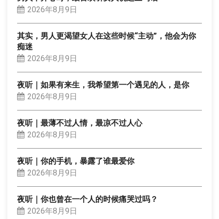
2026年8月9日
其实，男人更渴望女人在这些时候“主动”，他会为你
痴迷
2026年8月9日
夜听｜如果有来生，我希望第一个遇见的人，是你
2026年8月9日
夜听｜最薄不过人情，最凉不过人心
2026年8月9日
夜听｜你的手机，暴露了谁最爱你
2026年8月9日
夜听｜你也曾在一个人的时候痛哭过吗？
2026年8月9日