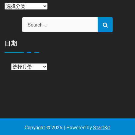
栏
目
日期
日
期
Copyright © 2026 | Powered by
StartKit