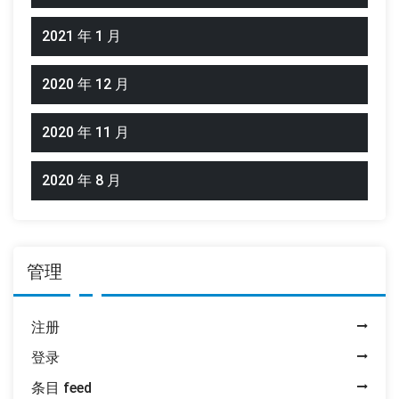
2021 年 1 月
2020 年 12 月
2020 年 11 月
2020 年 8 月
管理
注册
登录
条目 feed