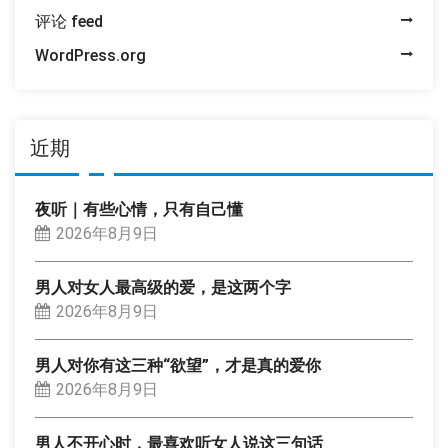
评论 feed
WordPress.org
近期
夜听｜有些心情，只有自己懂
2026年8月9日
男人对女人最高级的爱，是这两个字
2026年8月9日
男人对你有这三种“欲望”，才是真的爱你
2026年8月9日
男人不开心时，最喜欢听女人说这三句话