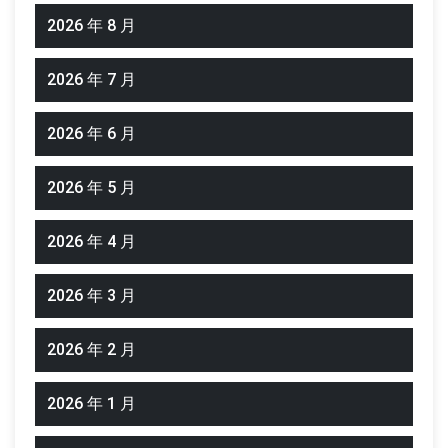
2026 年 8 月
2026 年 7 月
2026 年 6 月
2026 年 5 月
2026 年 4 月
2026 年 3 月
2026 年 2 月
2026 年 1 月