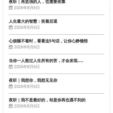
夜听｜再坚强的人，也需要依靠
2026年8月6日
人生最大的智慧：笑着后退
2026年8月6日
心烦睡不着时，看看这5句话，让你心静顿悟
2026年8月6日
当你一人熬过人生所有的苦，才会发现……
2026年8月6日
夜听｜我想你，我想见见你
2026年8月6日
夜听｜我不是最好的，却是你再也遇不到的
2026年8月6日