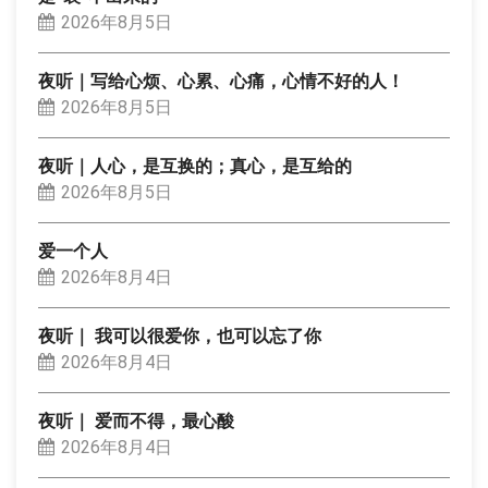
2026年8月5日
夜听｜写给心烦、心累、心痛，心情不好的人！
2026年8月5日
夜听｜人心，是互换的；真心，是互给的
2026年8月5日
爱一个人
2026年8月4日
夜听｜ 我可以很爱你，也可以忘了你
2026年8月4日
夜听｜ 爱而不得，最心酸
2026年8月4日