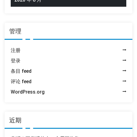
管理
注册
登录
条目 feed
评论 feed
WordPress.org
近期