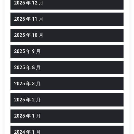
2025 年 12 月
2025 年 11 月
2025 年 10 月
2025 年 9 月
2025 年 8 月
2025 年 3 月
2025 年 2 月
2025 年 1 月
2024 年 1 月