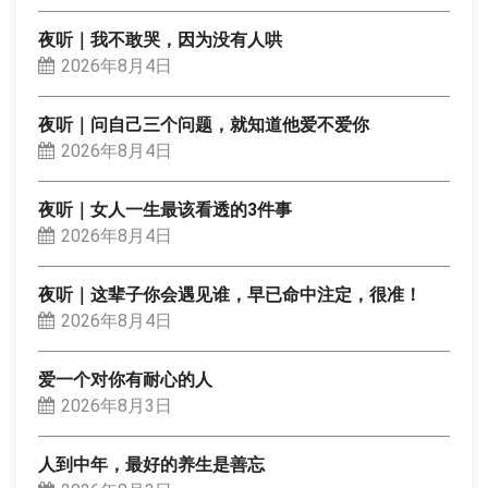
夜听｜我不敢哭，因为没有人哄
2026年8月4日
夜听｜问自己三个问题，就知道他爱不爱你
2026年8月4日
夜听｜女人一生最该看透的3件事
2026年8月4日
夜听｜这辈子你会遇见谁，早已命中注定，很准！
2026年8月4日
爱一个对你有耐心的人
2026年8月3日
人到中年，最好的养生是善忘