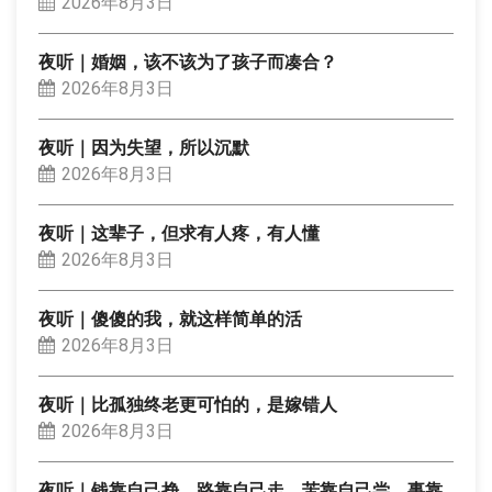
2026年8月3日
夜听｜婚姻，该不该为了孩子而凑合？
2026年8月3日
夜听｜因为失望，所以沉默
2026年8月3日
夜听｜这辈子，但求有人疼，有人懂
2026年8月3日
夜听｜傻傻的我，就这样简单的活
2026年8月3日
夜听｜比孤独终老更可怕的，是嫁错人
2026年8月3日
夜听｜钱靠自己挣，路靠自己走，苦靠自己尝，事靠