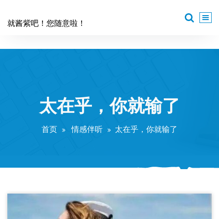
跳
至
就酱紫吧！您随意啦！
正
文
太在乎，你就输了
首页
情感伴听
太在乎，你就输了