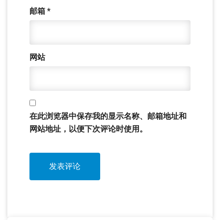
邮箱
*
网站
在此浏览器中保存我的显示名称、邮箱地址和
网站地址，以便下次评论时使用。