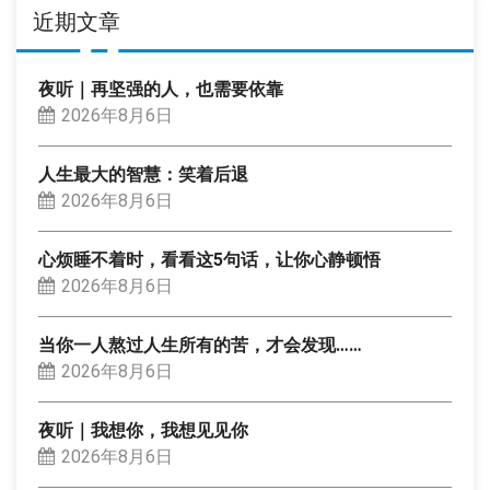
近期文章
夜听｜再坚强的人，也需要依靠
2026年8月6日
人生最大的智慧：笑着后退
2026年8月6日
心烦睡不着时，看看这5句话，让你心静顿悟
2026年8月6日
当你一人熬过人生所有的苦，才会发现……
2026年8月6日
夜听｜我想你，我想见见你
2026年8月6日