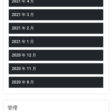
2021 年 4 月
2021 年 3 月
2021 年 2 月
2021 年 1 月
2020 年 12 月
2020 年 11 月
2020 年 8 月
管理