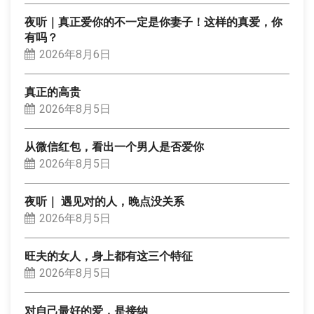
夜听｜真正爱你的不一定是你妻子！这样的真爱，你
有吗？
2026年8月6日
真正的高贵
2026年8月5日
从微信红包，看出一个男人是否爱你
2026年8月5日
夜听｜ 遇见对的人，晚点没关系
2026年8月5日
旺夫的女人，身上都有这三个特征
2026年8月5日
对自己最好的爱，是接纳