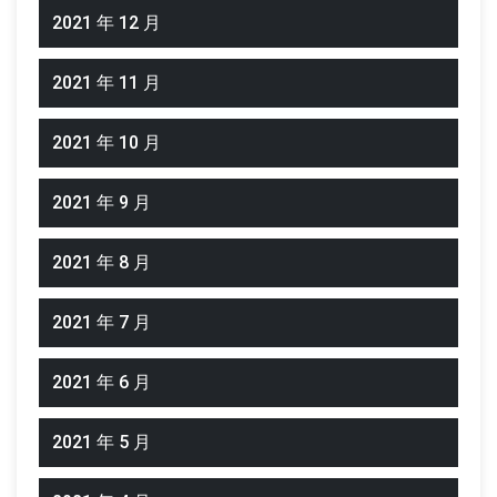
2021 年 12 月
2021 年 11 月
2021 年 10 月
2021 年 9 月
2021 年 8 月
2021 年 7 月
2021 年 6 月
2021 年 5 月