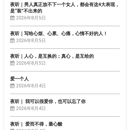
夜听｜男人真正放不下一个女人，都会有这4大表现，
是“装”不出来的
2026年8月5日
夜听｜写给心烦、心累、心痛，心情不好的人！
2026年8月5日
夜听｜人心，是互换的；真心，是互给的
2026年8月5日
爱一个人
2026年8月4日
夜听｜ 我可以很爱你，也可以忘了你
2026年8月4日
夜听｜ 爱而不得，最心酸