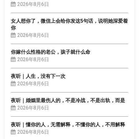
2026年8月6日
女人想你了，微信上会给你发这5句话，说明她深爱着
你
2026年8月6日
你嫁什么性格的老公，孩子就什么命
2026年8月6日
夜听｜人生，没有下一次
2026年8月6日
夜听｜婚姻里最伤人的，不是冷战，不是出轨，而是
2026年8月6日
夜听｜懂你的人，无需解释，不懂你的人，不用解释
2026年8月6日