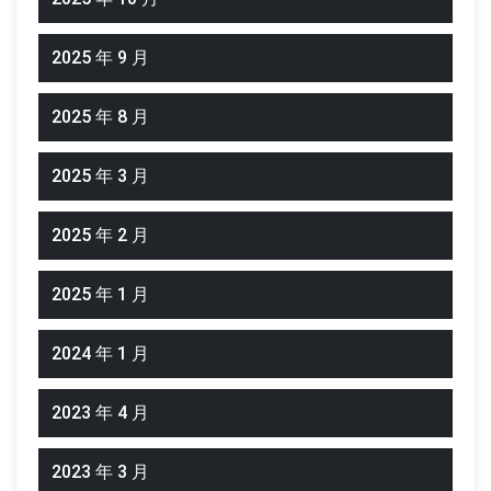
2025 年 9 月
2025 年 8 月
2025 年 3 月
2025 年 2 月
2025 年 1 月
2024 年 1 月
2023 年 4 月
2023 年 3 月