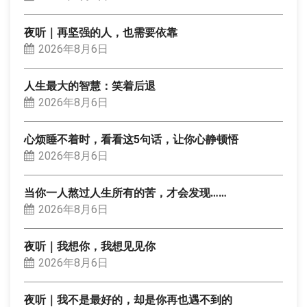
夜听｜再坚强的人，也需要依靠
2026年8月6日
人生最大的智慧：笑着后退
2026年8月6日
心烦睡不着时，看看这5句话，让你心静顿悟
2026年8月6日
当你一人熬过人生所有的苦，才会发现……
2026年8月6日
夜听｜我想你，我想见见你
2026年8月6日
夜听｜我不是最好的，却是你再也遇不到的