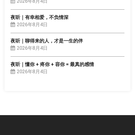
2026年8月4日
夜听｜有幸相爱，不负情深
2026年8月4日
夜听｜聊得来的人，才是一生的伴
2026年8月4日
夜听｜懂你 + 疼你 + 容你 = 最真的感情
2026年8月4日