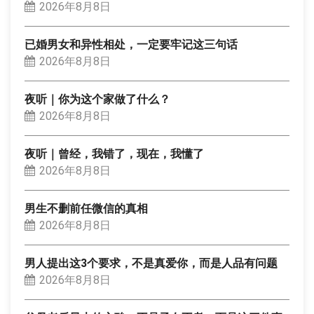
2026年8月8日
已婚男女和异性相处，一定要牢记这三句话
2026年8月8日
夜听｜你为这个家做了什么？
2026年8月8日
夜听｜曾经，我错了，现在，我懂了
2026年8月8日
男生不删前任微信的真相
2026年8月8日
男人提出这3个要求，不是真爱你，而是人品有问题
2026年8月8日