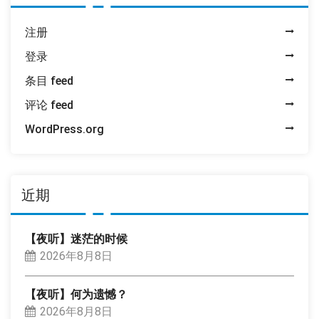
注册
登录
条目 feed
评论 feed
WordPress.org
近期
【夜听】迷茫的时候
2026年8月8日
【夜听】何为遗憾？
2026年8月8日