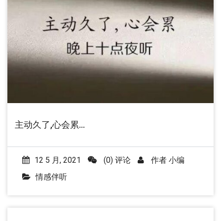
主动久了,心会累…
12 5 月, 2021
(0) 评论
作者
小编
情感伴听