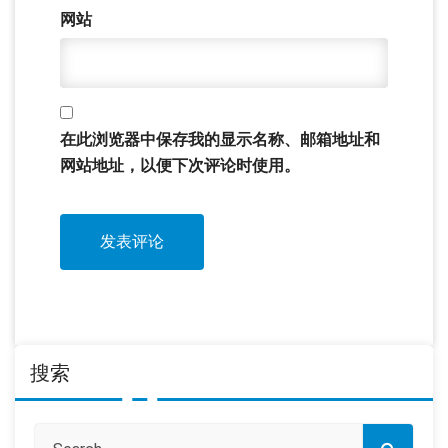
网站
在此浏览器中保存我的显示名称、邮箱地址和
网站地址，以便下次评论时使用。
搜索