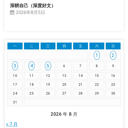
深耕自己（深度好文）
2026年8月5日
一
二
三
四
五
六
日
1
2
3
4
5
6
7
8
9
10
11
12
13
14
15
16
17
18
19
20
21
22
23
24
25
26
27
28
29
30
31
2026 年 8 月
« 7 月