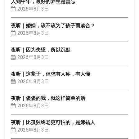
人到中年，最好的养生是善忘
2026年8月3日
夜听｜婚姻，该不该为了孩子而凑合？
2026年8月3日
夜听｜因为失望，所以沉默
2026年8月3日
夜听｜这辈子，但求有人疼，有人懂
2026年8月3日
夜听｜傻傻的我，就这样简单的活
2026年8月3日
夜听｜比孤独终老更可怕的，是嫁错人
2026年8月3日