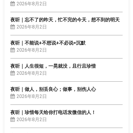
2026年8月2日
夜听｜忘不了的昨天，忙不完的今天，想不到的明天
2026年8月2日
夜听｜不能说+不想说+不必说=沉默
2026年8月2日
夜听｜人生很短，一晃就没，且行且珍惜
2026年8月2日
夜听｜做人，别丢良心；做事，别伤人心
2026年8月2日
夜听｜珍惜每天给你打电话发微信的人！
2026年8月2日