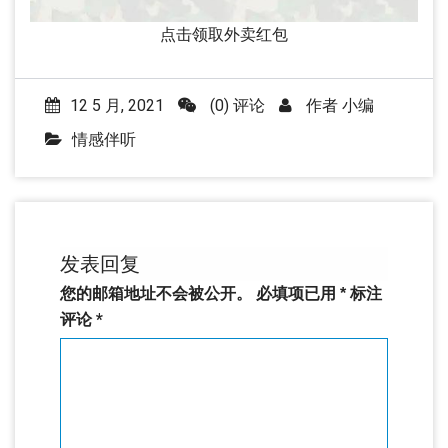
点击领取外卖红包
12 5 月, 2021
(0) 评论
作者
小编
情感伴听
发表回复
您的邮箱地址不会被公开。
必填项已用
*
标注
评论
*