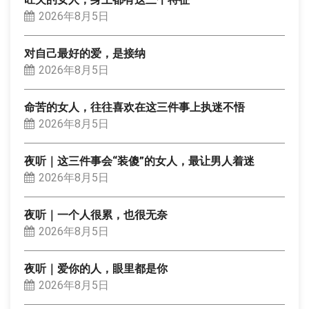
2026年8月5日
对自己最好的爱，是接纳
2026年8月5日
命苦的女人，往往喜欢在这三件事上执迷不悟
2026年8月5日
夜听｜这三件事会“装傻”的女人，最让男人着迷
2026年8月5日
夜听｜一个人很累，也很无奈
2026年8月5日
夜听｜爱你的人，眼里都是你
2026年8月5日