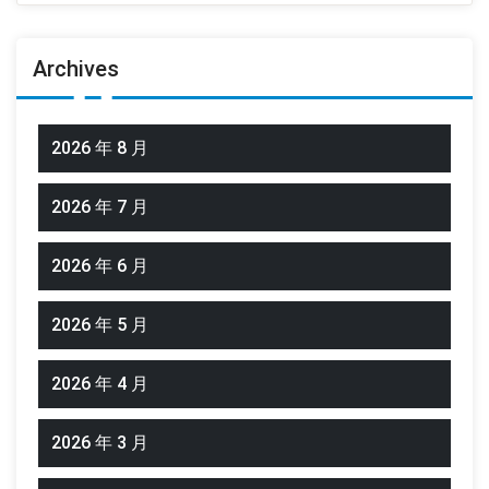
Archives
2026 年 8 月
2026 年 7 月
2026 年 6 月
2026 年 5 月
2026 年 4 月
2026 年 3 月