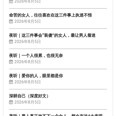
2026年8月5日
命苦的女人，往往喜欢在这三件事上执迷不悟
2026年8月5日
夜听｜这三件事会“装傻”的女人，最让男人着迷
2026年8月5日
夜听｜一个人很累，也很无奈
2026年8月5日
夜听｜爱你的人，眼里都是你
2026年8月5日
深耕自己（深度好文）
2026年8月5日