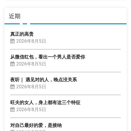
近期
真正的高贵
2026年8月5日
从微信红包，看出一个男人是否爱你
2026年8月5日
夜听｜ 遇见对的人，晚点没关系
2026年8月5日
旺夫的女人，身上都有这三个特征
2026年8月5日
对自己最好的爱，是接纳