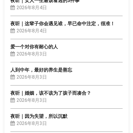
夜听｜女人一生最该看透的3件事
2026年8月4日
夜听｜这辈子你会遇见谁，早已命中注定，很准！
2026年8月4日
爱一个对你有耐心的人
2026年8月3日
人到中年，最好的养生是善忘
2026年8月3日
夜听｜婚姻，该不该为了孩子而凑合？
2026年8月3日
夜听｜因为失望，所以沉默
2026年8月3日