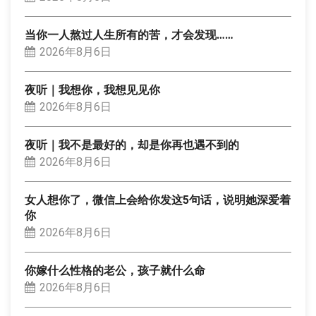
当你一人熬过人生所有的苦，才会发现……
2026年8月6日
夜听｜我想你，我想见见你
2026年8月6日
夜听｜我不是最好的，却是你再也遇不到的
2026年8月6日
女人想你了，微信上会给你发这5句话，说明她深爱着
你
2026年8月6日
你嫁什么性格的老公，孩子就什么命
2026年8月6日