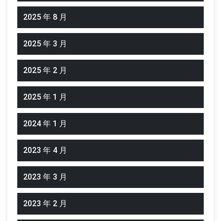
2025 年 8 月
2025 年 3 月
2025 年 2 月
2025 年 1 月
2024 年 1 月
2023 年 4 月
2023 年 3 月
2023 年 2 月