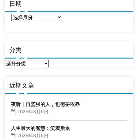
日期
日
期
分类
分
类
近期文章
夜听｜再坚强的人，也需要依靠
2026年8月6日
人生最大的智慧：笑着后退
2026年8月6日