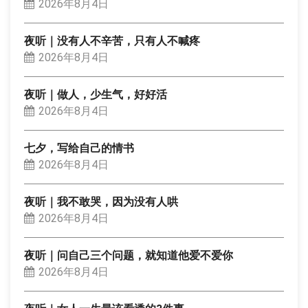
2026年8月4日
夜听｜没有人不辛苦，只有人不喊疼
2026年8月4日
夜听｜做人，少生气，好好活
2026年8月4日
七夕，写给自己的情书
2026年8月4日
夜听｜我不敢哭，因为没有人哄
2026年8月4日
夜听｜问自己三个问题，就知道他爱不爱你
2026年8月4日