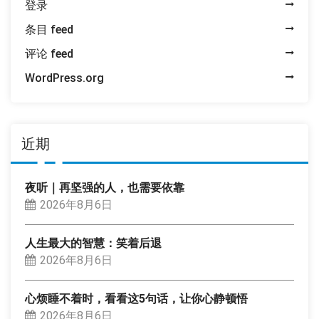
登录
条目 feed
评论 feed
WordPress.org
近期
夜听｜再坚强的人，也需要依靠
2026年8月6日
人生最大的智慧：笑着后退
2026年8月6日
心烦睡不着时，看看这5句话，让你心静顿悟
2026年8月6日