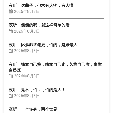
夜听｜这辈子，但求有人疼，有人懂
2026年8月3日
夜听｜傻傻的我，就这样简单的活
2026年8月3日
夜听｜比孤独终老更可怕的，是嫁错人
2026年8月3日
夜听｜钱靠自己挣，路靠自己走，苦靠自己尝，事靠
自己扛
2026年8月3日
夜听｜鬼不可怕，可怕的是人！
2026年8月3日
夜听｜一个转身，两个世界