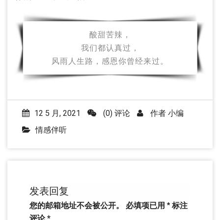
酸甜苦辣，
我们都认真过，
风雨人生路，感恩你曾经来过。
12 5 月, 2021
(0) 评论
作者
小编
情感伴听
发表回复
您的邮箱地址不会被公开。
必填项已用
*
标注
评论
*