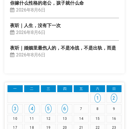
你嫁什么性格的老公，孩子就什么命
2026年8月6日
夜听｜人生，没有下一次
2026年8月6日
夜听｜婚姻里最伤人的，不是冷战，不是出轨，而是
2026年8月6日
一
二
三
四
五
六
日
1
2
3
4
5
6
7
8
9
10
11
12
13
14
15
16
17
18
19
20
21
22
23