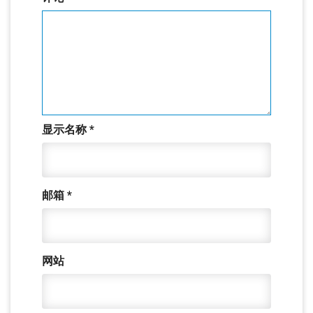
显示名称
*
邮箱
*
网站