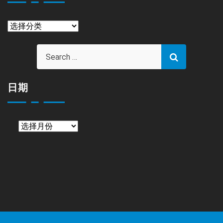
栏
目
日期
日
期