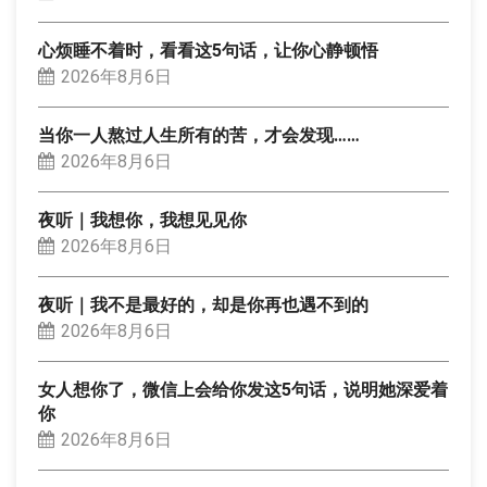
心烦睡不着时，看看这5句话，让你心静顿悟
2026年8月6日
当你一人熬过人生所有的苦，才会发现……
2026年8月6日
夜听｜我想你，我想见见你
2026年8月6日
夜听｜我不是最好的，却是你再也遇不到的
2026年8月6日
女人想你了，微信上会给你发这5句话，说明她深爱着
你
2026年8月6日