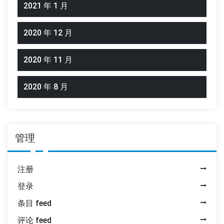
2021 年 1 月
2020 年 12 月
2020 年 11 月
2020 年 8 月
管理
注册
登录
条目 feed
评论 feed