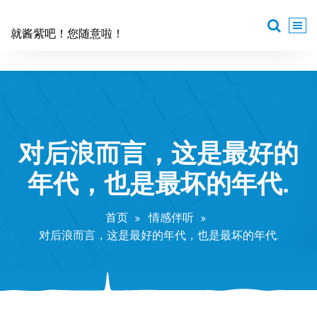
跳
至
就酱紫吧！您随意啦！
正
文
对后浪而言，这是最好的
年代，也是最坏的年代.
首页
情感伴听
对后浪而言，这是最好的年代，也是最坏的年代.