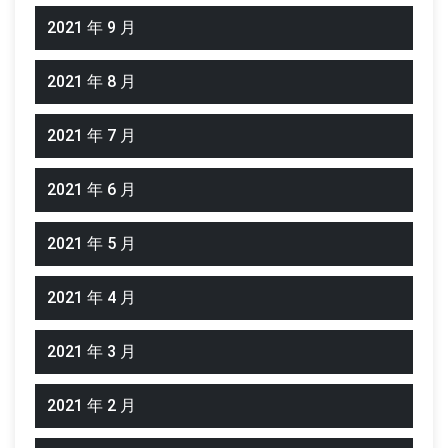
2021 年 9 月
2021 年 8 月
2021 年 7 月
2021 年 6 月
2021 年 5 月
2021 年 4 月
2021 年 3 月
2021 年 2 月