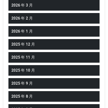
2026 年 3 月
2026 年 2 月
2026 年 1 月
2025 年 12 月
2025 年 11 月
2025 年 10 月
2025 年 9 月
2025 年 8 月