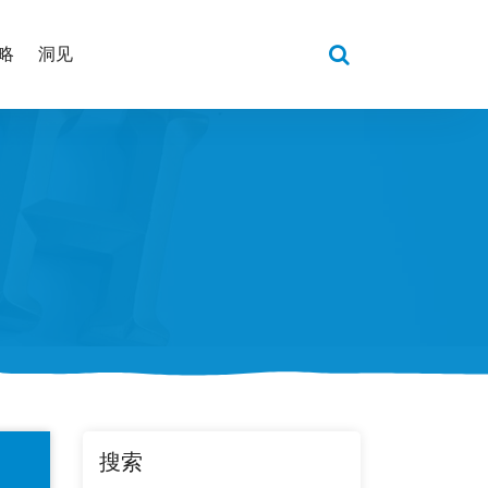
略
洞见
搜索