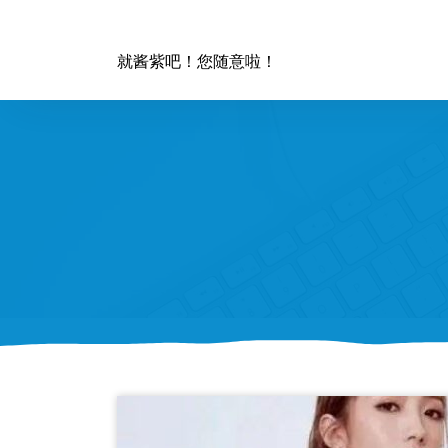
跳
至
正
就酱紫吧！您随意啦！
文