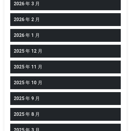
2026 年 3 月
2026 年 2 月
2026 年 1 月
2025 年 12 月
2025 年 11 月
2025 年 10 月
2025 年 9 月
2025 年 8 月
2025 年 3 月