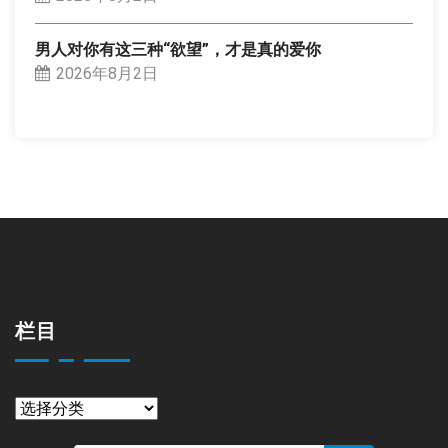
男人对你有这三种“欲望”，才是真的爱你
2026年8月2日
栏目
栏
目