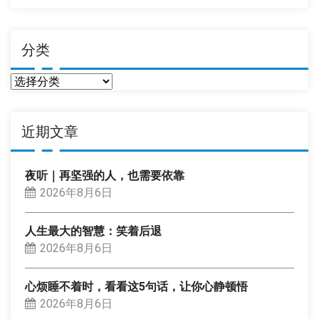
分类
分
类
近期文章
夜听｜再坚强的人，也需要依靠
2026年8月6日
人生最大的智慧：笑着后退
2026年8月6日
心烦睡不着时，看看这5句话，让你心静顿悟
2026年8月6日