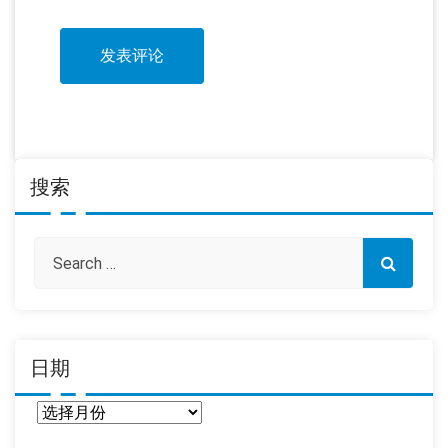
搜索
日期
日
期