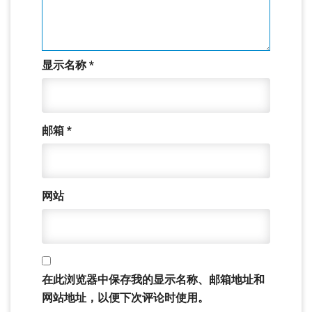
显示名称
*
邮箱
*
网站
在此浏览器中保存我的显示名称、邮箱地址和
网站地址，以便下次评论时使用。