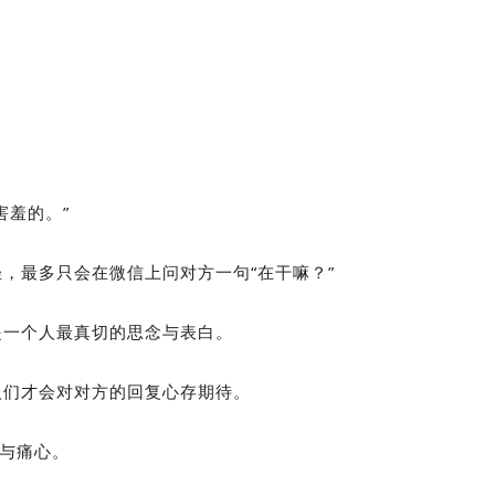
害羞的。”
，最多只会在微信上问对方一句“在干嘛？”
是一个人最真切的思念与表白。
人们才会对对方的回复心存期待。
望与痛心。