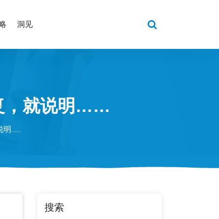
略
洞见
复，就说明……
明……
搜索