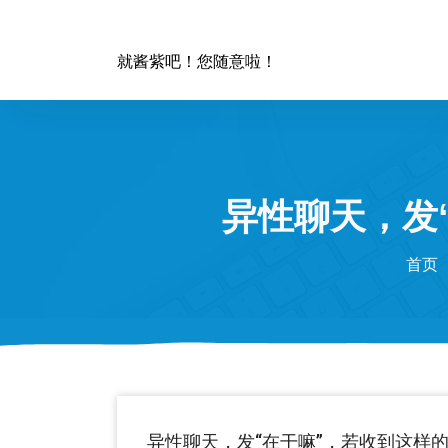
跳
至
正
就酱紫吧！您随意啦！
文
异性聊天，发
首页
异性聊天，发“在干嘛”，若收到这样的