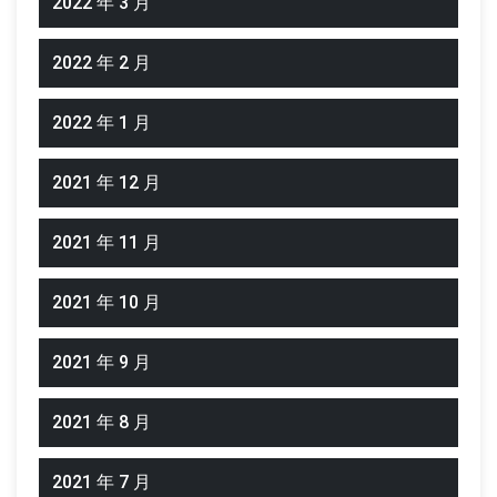
2022 年 3 月
2022 年 2 月
2022 年 1 月
2021 年 12 月
2021 年 11 月
2021 年 10 月
2021 年 9 月
2021 年 8 月
2021 年 7 月