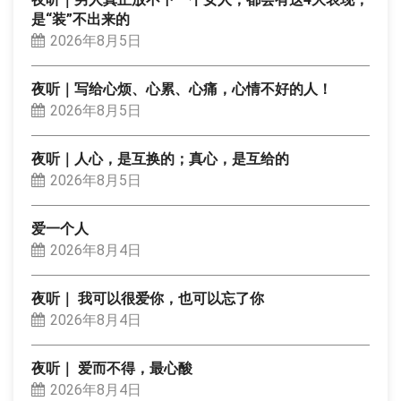
是“装”不出来的
2026年8月5日
夜听｜写给心烦、心累、心痛，心情不好的人！
2026年8月5日
夜听｜人心，是互换的；真心，是互给的
2026年8月5日
爱一个人
2026年8月4日
夜听｜ 我可以很爱你，也可以忘了你
2026年8月4日
夜听｜ 爱而不得，最心酸
2026年8月4日