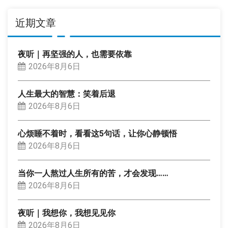
近期文章
夜听｜再坚强的人，也需要依靠
2026年8月6日
人生最大的智慧：笑着后退
2026年8月6日
心烦睡不着时，看看这5句话，让你心静顿悟
2026年8月6日
当你一人熬过人生所有的苦，才会发现……
2026年8月6日
夜听｜我想你，我想见见你
2026年8月6日