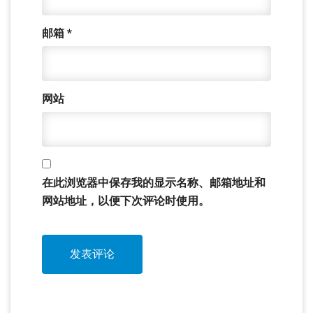
邮箱
*
网站
在此浏览器中保存我的显示名称、邮箱地址和
网站地址，以便下次评论时使用。