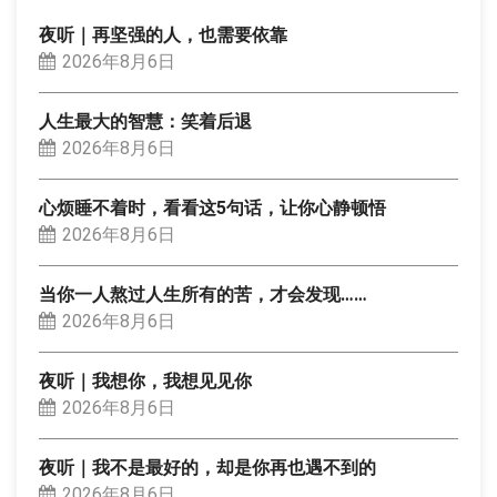
夜听｜再坚强的人，也需要依靠
2026年8月6日
人生最大的智慧：笑着后退
2026年8月6日
心烦睡不着时，看看这5句话，让你心静顿悟
2026年8月6日
当你一人熬过人生所有的苦，才会发现……
2026年8月6日
夜听｜我想你，我想见见你
2026年8月6日
夜听｜我不是最好的，却是你再也遇不到的
2026年8月6日