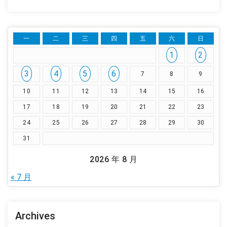
一
二
三
四
五
六
日
1
2
3
4
5
6
7
8
9
10
11
12
13
14
15
16
17
18
19
20
21
22
23
24
25
26
27
28
29
30
31
2026 年 8 月
« 7 月
Archives