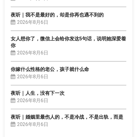
夜听｜我不是最好的，却是你再也遇不到的
2026年8月6日
女人想你了，微信上会给你发这5句话，说明她深爱着
你
2026年8月6日
你嫁什么性格的老公，孩子就什么命
2026年8月6日
夜听｜人生，没有下一次
2026年8月6日
夜听｜婚姻里最伤人的，不是冷战，不是出轨，而是
2026年8月6日