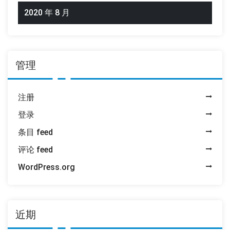
2020 年 8 月
管理
注册
登录
条目 feed
评论 feed
WordPress.org
近期