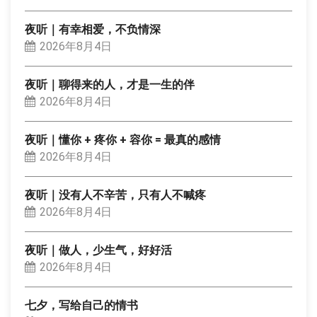
夜听｜有幸相爱，不负情深
2026年8月4日
夜听｜聊得来的人，才是一生的伴
2026年8月4日
夜听｜懂你 + 疼你 + 容你 = 最真的感情
2026年8月4日
夜听｜没有人不辛苦，只有人不喊疼
2026年8月4日
夜听｜做人，少生气，好好活
2026年8月4日
七夕，写给自己的情书