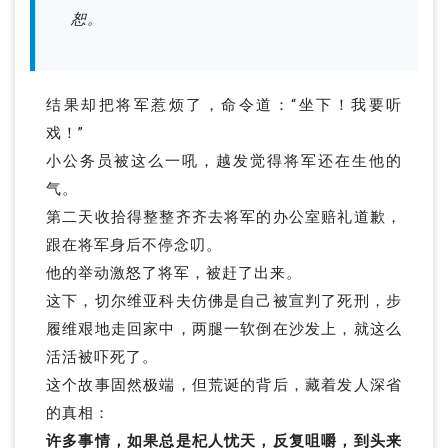
恕。
结果却把将军惹烦了，命令道：“坐下！我要听
戏！”
小公务员被这么一吼，越发觉得将军还在生他的
气。
第二天收拾得整整齐齐去将军的办公室赔礼道歉，
跟在将军身后不停念叨。
他的举动激怒了将军，被赶了出来。
这下，切尔维亚科夫仿佛是自己被宣判了死刑，步
履维艰地走回家中，两腿一软倒在沙发上，就这么
活活被吓死了。
这个故事固然极端，但荒诞的背后，藏着发人深省
的真相：
许多事情，如果总是杞人忧天，反复咀嚼，到头来