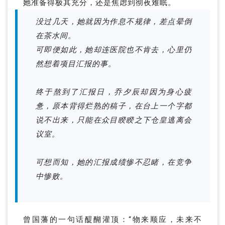
她准备得极其充分，还是焦虑到彻夜难眠。
没过几天，她就因为作息不规律，差点晕倒
在茶水间。
可即便如此，她却连医院也不肯去，心里仍
然想着项目汇报的事。
终于熬到了汇报日，乔夕辰却因为身心疲
惫，原本背得烂熟的稿子，在台上一个字都
说不出来，只能在众目睽睽之下仓皇逃离会
议室。
可想而知，她的汇报成绩惨不忍睹，在竞争
中惨败。
曾国藩的一句话醍醐灌顶：“物来顺应，未来不