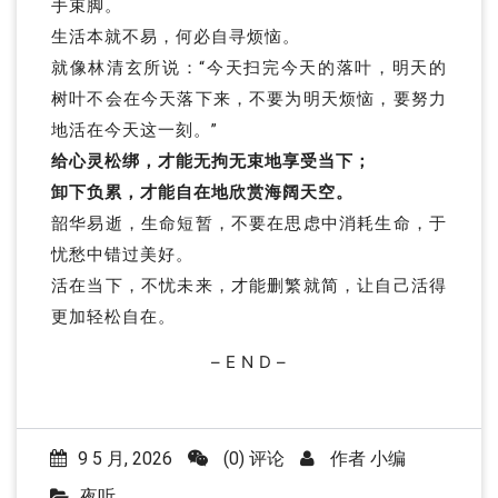
手束脚。
生活本就不易，何必自寻烦恼。
就像林清玄所说：“今天扫完今天的落叶，明天的
树叶不会在今天落下来，不要为明天烦恼，要努力
地活在今天这一刻。”
给心灵松绑，才能无拘无束地享受当下；
卸下负累，才能自在地欣赏海阔天空。
韶华易逝，生命短暂，不要在思虑中消耗生命，于
忧愁中错过美好。
活在当下，不忧未来，才能删繁就简，让自己活得
更加轻松自在。
– E N D –
9 5 月, 2026
(0) 评论
作者
小编
夜听