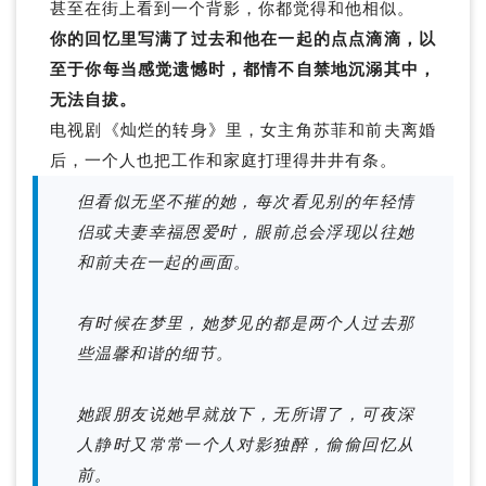
甚至在街上看到一个背影，你都觉得和他相似。
你的回忆里写满了过去和他在一起的点点滴滴，以
至于你每当感觉遗憾时，都情不自禁地沉溺其中，
无法自拔。
电视剧《灿烂的转身》里，女主角苏菲和前夫离婚
后，一个人也把工作和家庭打理得井井有条。
但看似无坚不摧的她，每次看见别的年轻情
侣或夫妻幸福恩爱时，眼前总会浮现以往她
和前夫在一起的画面。
有时候在梦里，她梦见的都是两个人过去那
些温馨和谐的细节。
她跟朋友说她早就放下，无所谓了，可夜深
人静时又常常一个人对影独醉，偷偷回忆从
前。