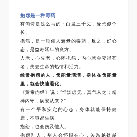
抱怨是一种毒药
有句诗是这么写的：白发三千丈，缘愁似个
长。
抱怨，是一瓶催人衰老的毒药，反之，好心
态，是益寿延年的良方。
人老，心先老，心怀抱怨，内心就会变得苍
老，失去生命的热情和活力。
经常抱怨的人，负能量满满，身体在负能量
里，就会快速退化。
《黄帝内经》说：“恬淡虚无，真气从之；精
神内守，病安从来？”
有一个平和安定的心态，身体就能保持健
康，不容易生病。
抱怨，也会伤及他人。
抱怨别人，别人会怀恨在心，关系越处越